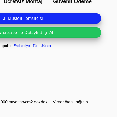
Ücretsiz Montaj
Güvenli Ödeme
Müşteri Temsilcisi
hatsapp ile Detaylı Bilgi Al
egoriler:
Endüstriyel
,
Tüm Ürünler
 30,000 mwattsn/cm2 dozdaki UV mor ötesi ışığının,