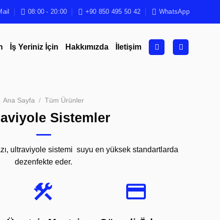
Mail
08:00 - 20:00
+90 850 495 50 42
WhatsApp
n
İş Yeriniz İçin
Hakkımızda
İletişim
Ana Sayfa
/
Tüm Ürünler
raviyole Sistemler
ı, ultraviyole sistemi suyu en yüksek standartlarda
dezenfekte eder.