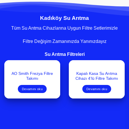
Kadıköy Su Arıtma
Tüm Su Arıtma Cihazlarına Uygun Filtre Setlerimizle
Filtre Değişim Zamanınızda Yanınızdayız
Su Arıtma Filtreleri
AO Smith Frezya Filtre
Kapalı Kasa Su Arıtma
Takımı
Cihazı 4’lü Filtre Takımı
Devamını oku
Devamını oku