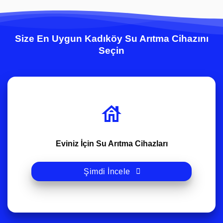
Size En Uygun Kadıköy Su Arıtma Cihazını
Seçin
Eviniz İçin Su Arıtma Cihazları
Şimdi İncele