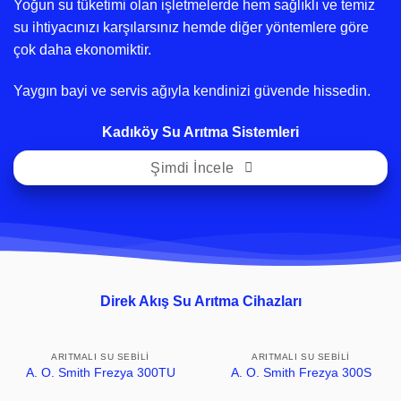
Yoğun su tüketimi olan işletmelerde hem sağlıklı ve temiz
su ihtiyacınızı karşılarsınız hemde diğer yöntemlere göre
çok daha ekonomiktir.
Yaygın bayi ve servis ağıyla kendinizi güvende hissedin.
Kadıköy Su Arıtma Sistemleri
Şimdi İncele
Direk Akış Su Arıtma Cihazları
ARITMALI SU SEBILI
ARITMALI SU SEBILI
A. O. Smith Frezya 300TU
A. O. Smith Frezya 300S