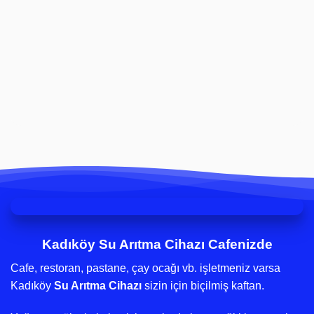
Kadıköy Su Arıtma Cihazı Cafenizde
Cafe, restoran, pastane, çay ocağı vb. işletmeniz varsa
Kadıköy
Su Arıtma Cihazı
sizin için biçilmiş kaftan.