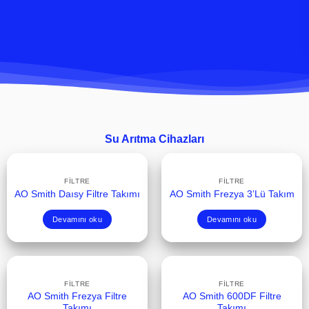
Su Arıtma Cihazları
FILTRE
FILTRE
AO Smith Daısy Filtre Takımı
AO Smith Frezya 3’Lü Takım
Devamını oku
Devamını oku
FILTRE
FILTRE
AO Smith Frezya Filtre
AO Smith 600DF Filtre
Takımı
Takımı